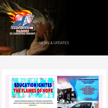
Skip
Menu
to
content
NEWS & UPDATES