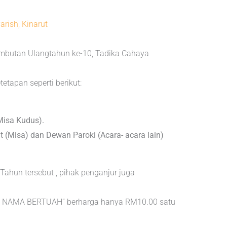
arish, Kinarut
butan Ulangtahun ke-10, Tadika Cahaya
etapan seperti berikut:
Misa Kudus).
ut (Misa) dan Dewan Paroki (Acara- acara lain)
hun tersebut , pihak penganjur juga
it “ NAMA BERTUAH” berharga hanya RM10.00 satu