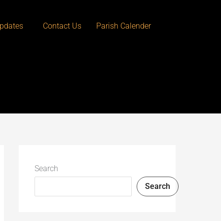
pdates
Contact Us
Parish Calender
Search
Search