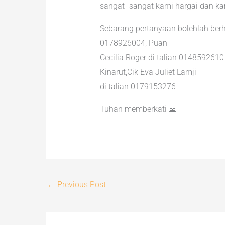
sangat- sangat kami hargai dan ka
Sebarang pertanyaan bolehlah ber
0178926004, Puan
Cecilia Roger di talian 014859261
Kinarut,Cik Eva Juliet Lamji
di talian 0179153276
Tuhan memberkati 🙏
←
Previous Post