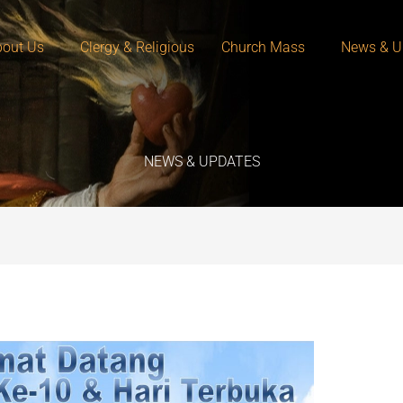
out Us
Clergy & Religious
Church Mass
News & U
NEWS & UPDATES