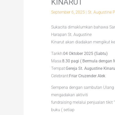
KINARUT
September 6, 2025
|
St. Augustine P
Sukacita dimaklumkan bahawa Sam
Harapan St. Augustine
Kinarut akan diadakan mengikut ket
Tarikh:
04 Oktober 2025 (Sabtu)
Masa:
8.30 pagi ( Bermula dengan 
Tempat:
Gereja St. Augustine Kinar
Celebrant:
Friar Cruzender Alek
Sempena dengan sambutan Ulang Ta
mengadakan aktiviti
fundraising melalui penjualan tik
buku ( setiap