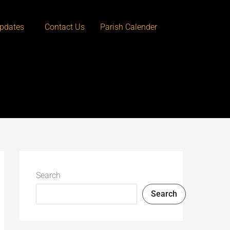
pdates
Contact Us
Parish Calender
Search
Search