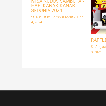
MISA KUDUS SAMBUTAN
HARI KANAK-KANAK
SEDUNIA 2024
St. Augustine Parish, Kinarut
/
June
4, 2024
RAFFL
St. August
8, 2024