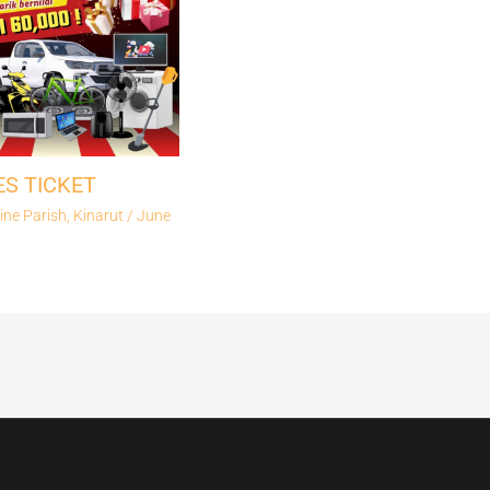
ES TICKET
ine Parish, Kinarut
/
June