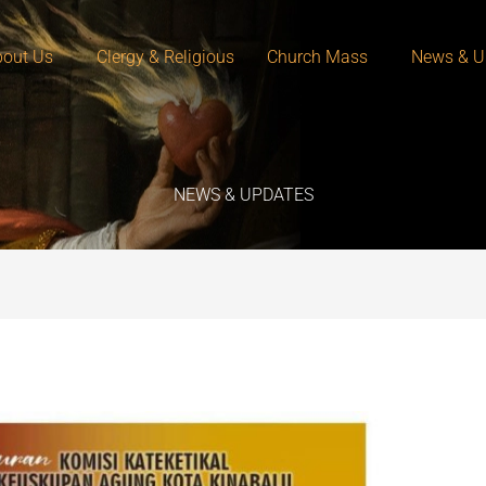
out Us
Clergy & Religious
Church Mass
News & U
NEWS & UPDATES