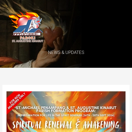
Skip
Menu
to
content
NEWS & UPDATES